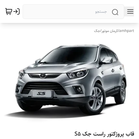
amhpart
/
کرمان موتور
/
جک
قاب پروژکتور راست جک S5