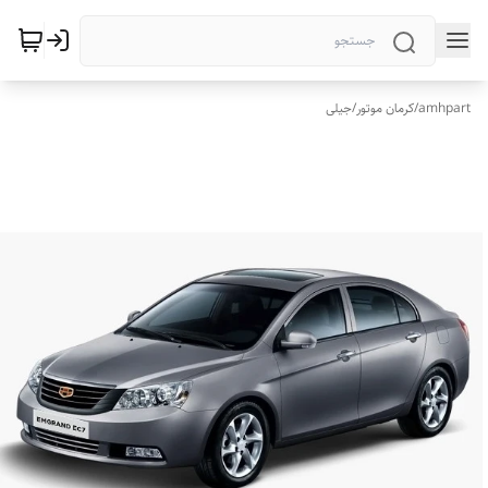
amhpart
/
کرمان موتور
/
جیلی