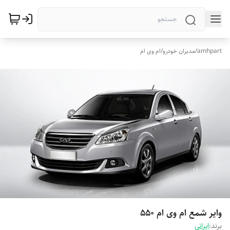
amhpart
/
مدیران خودرو
/
ام وی ام
وایر شمع ام وی ام 550
برند:
ایرانی