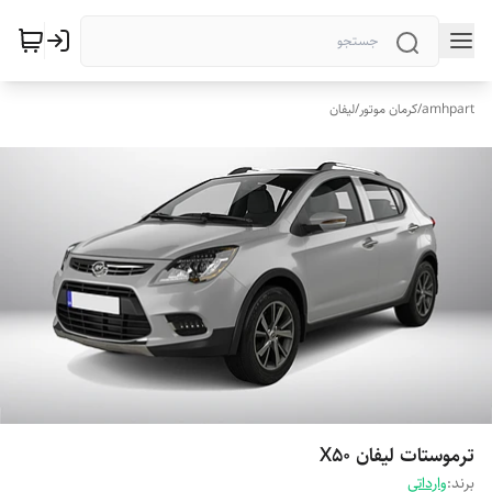
amhpart
/
کرمان موتور
/
لیفان
ترموستات لیفان X50
برند:
وارداتی