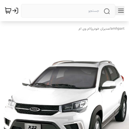
amhpart
/
مدیران خودرو
/
ام وی ام