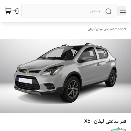
amhpart
/
کرمان موتور
/
لیفان
فنر ساعتی لیفان X50
برند:
اصلی