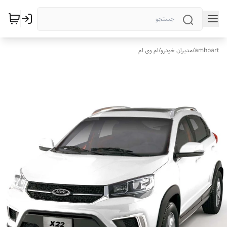
amhpart
/
مدیران خودرو
/
ام وی ام