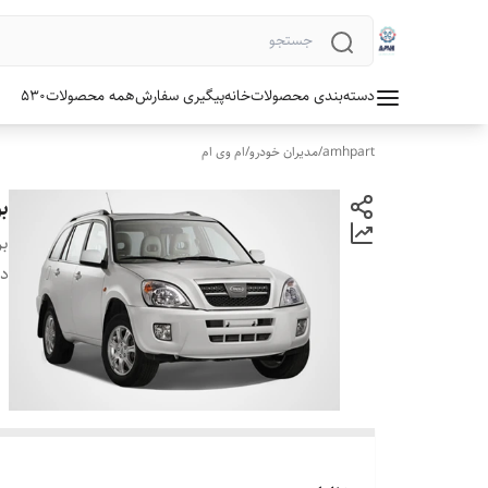
دسته‌بندی محصولات
خانه
پیگیری سفارش
همه محصولات
530
amhpart
/
مدیران خودرو
/
ام وی ام
بو
بر
دس