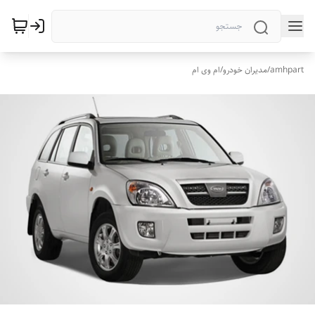
amhpart
/
مدیران خودرو
/
ام وی ام