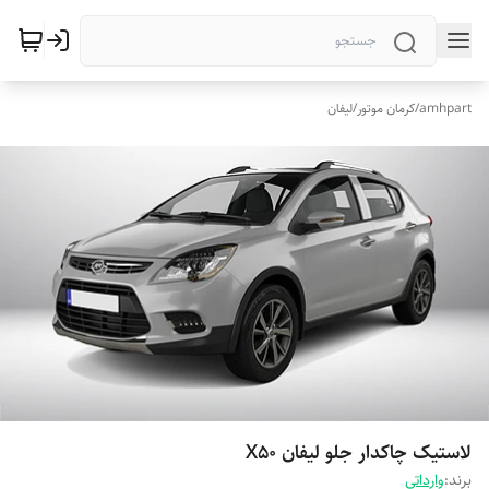
amhpart
/
کرمان موتور
/
لیفان
لاستیک چاکدار جلو لیفان X50
برند:
وارداتی