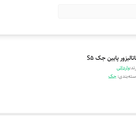
تالیزور پایین جک S5
ند:
وارداتی
ته‌بندی
:
جک