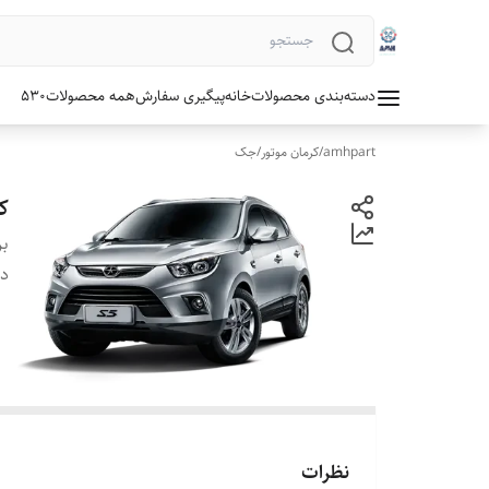
دسته‌بندی محصولات
خانه
پیگیری سفارش
همه محصولات
530
amhpart
/
کرمان موتور
/
جک
کا
بر
دس
نظرات