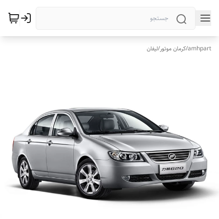
amhpart
/
کرمان موتور
/
لیفان