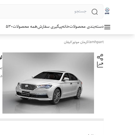
دسته‌بندی محصولات
خانه
پیگیری سفارش
همه محصولات
530
amhpart
/
کرمان موتور
/
لیفان
لا
بر
دس