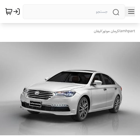
amhpart
/
کرمان موتور
/
لیفان