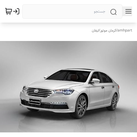
amhpart
/
کرمان موتور
/
لیفان