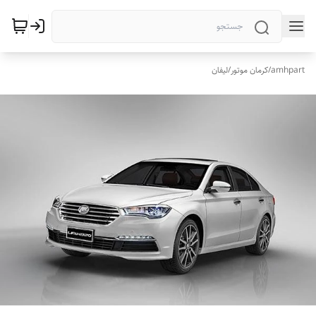
amhpart
/
کرمان موتور
/
لیفان