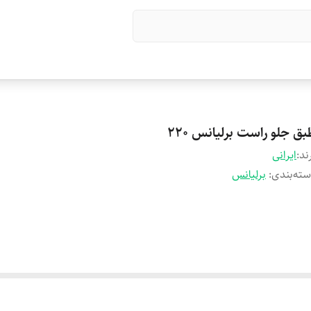
ق جلو راست برلیانس 220
ند:
ایرانی
ته‌بندی
:
برلیانس