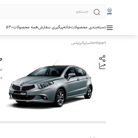
دسته‌بندی محصولات
خانه
پیگیری سفارش
همه محصولات
530
amhpart
/
سایپا
/
برلیانس
طب
بر
دس