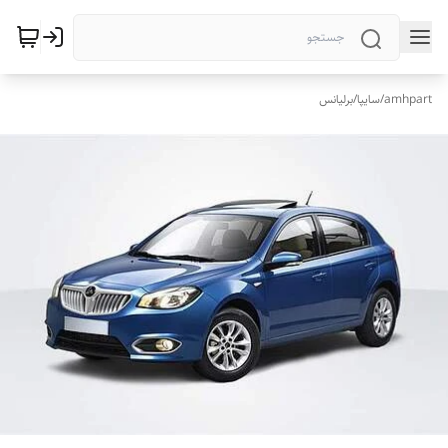
amhpart
/
سایپا
/
برلیانس