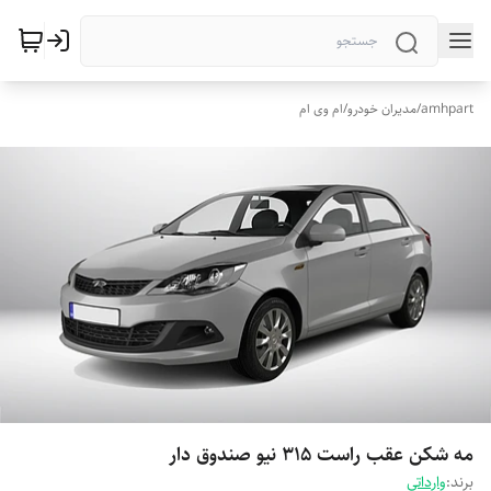
amhpart
/
مدیران خودرو
/
ام وی ام
مه شکن عقب راست 315 نیو صندوق دار
برند:
وارداتی