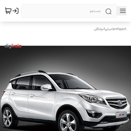
amhpart
/
سایپا
/
چانگان