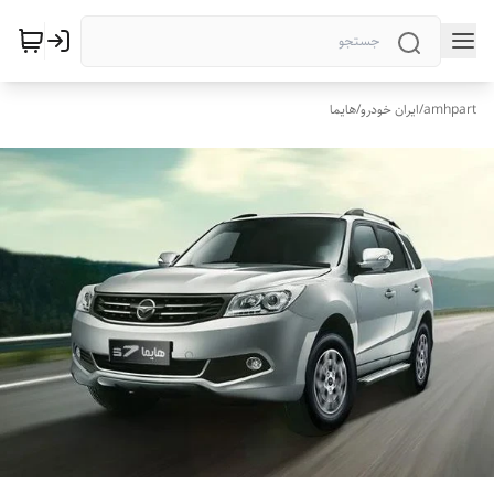
amhpart
/
ایران خودرو
/
هایما