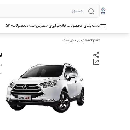
دسته‌بندی محصولات
خانه
پیگیری سفارش
همه محصولات
530
amhpart
/
کرمان موتور
/
جک
ل
بر
دس