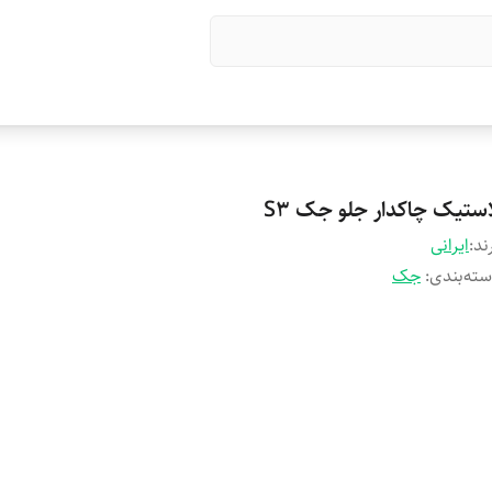
استیک چاکدار جلو جک S3
ند:
ایرانی
ته‌بندی
:
جک