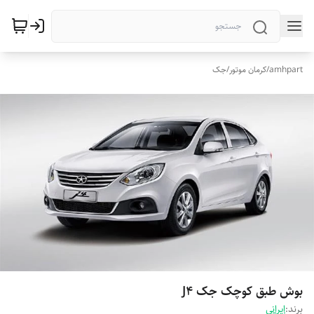
amhpart
/
کرمان موتور
/
جک
بوش طبق کوچک جک J4
برند:
ایرانی