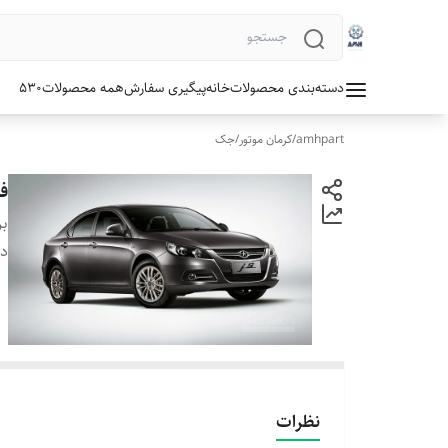
دسته‌بندی محصولات
خانه
پیگیری سفارش
همه محصولات
530
amhpart
/
کرمان موتور
/
جک
ف
بر
دس
نظرات