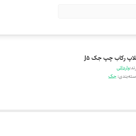
لاپ رکاب چپ جک J5
ند:
وارداتی
ته‌بندی
:
جک