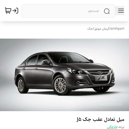
amhpart
/
کرمان موتور
/
جک
میل تعادل عقب جک J5
برند:
وارداتی