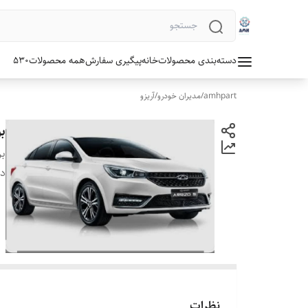
دسته‌بندی محصولات
خانه
پیگیری سفارش
همه محصولات
530
amhpart
/
مدیران خودرو
/
آریزو
ب
بر
دس
نظرات