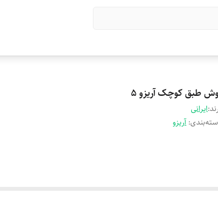
وش طبق کوچک آریزو 5
ند:
ایرانی
ته‌بندی
:
آریزو