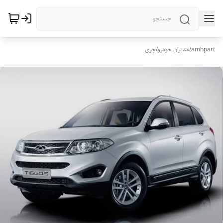
amhpart
/
مدیران خودرو
/
چری