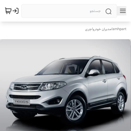
amhpart
/
مدیران خودرو
/
چری