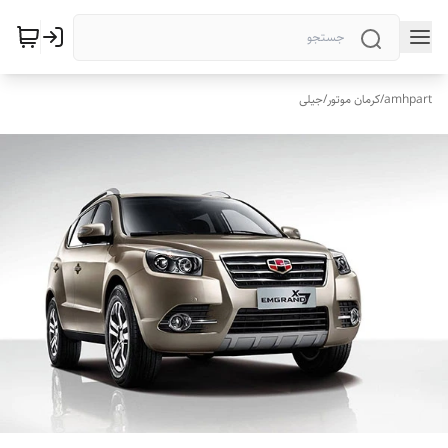
amhpart
/
کرمان موتور
/
جیلی