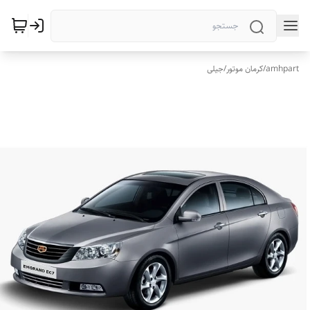
amhpart
/
کرمان موتور
/
جیلی