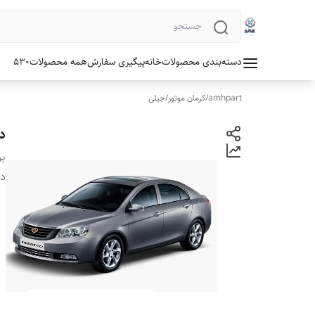
دسته‌بندی محصولات
خانه
پیگیری سفارش
همه محصولات
530
amhpart
/
کرمان موتور
/
جیلی
دس
بر
دس