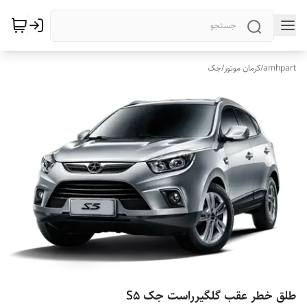
amhpart
/
کرمان موتور
/
جک
طلق خطر عقب گلگیرراست جک S5