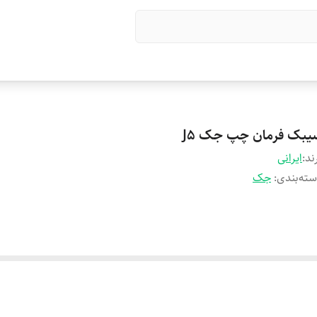
یبک فرمان چپ جک J5
ند:
ایرانی
ته‌بندی
:
جک