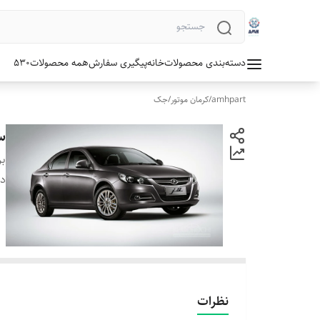
دسته‌بندی محصولات
خانه
پیگیری سفارش
همه محصولات
530
amhpart
/
کرمان موتور
/
جک
س
بر
دس
نظرات