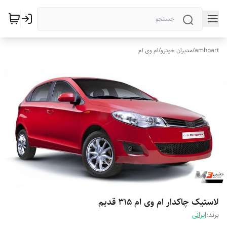
amhpart
/
مدیران خودرو
/
ام وی ام
لاستیک چاکدار ام وی ام 315 قدیم
برند:
ایرانی