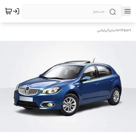
amhpart
/
سایپا
/
برلیانس