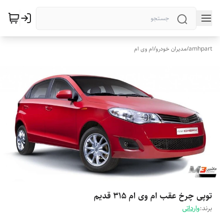
amhpart
/
مدیران خودرو
/
ام وی ام
توپی چرخ عقب ام وی ام 315 قدیم
برند:
وارداتی