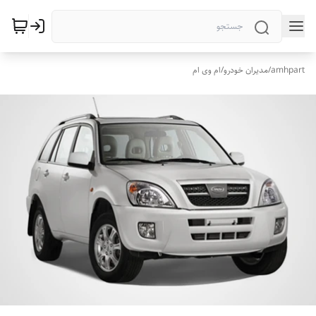
amhpart
/
مدیران خودرو
/
ام وی ام