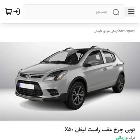
amhpart
/
کرمان موتور
/
لیفان
توپی چرخ عقب راست لیفان X50
برند:
وارداتی