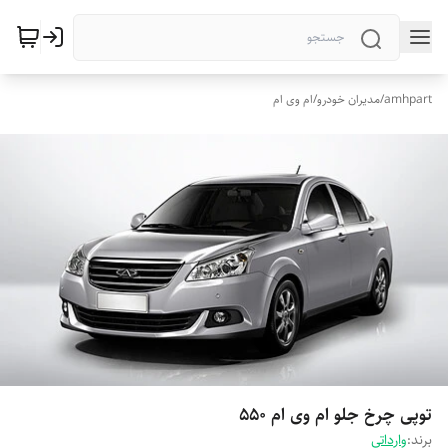
amhpart
/
مدیران خودرو
/
ام وی ام
توپی چرخ جلو ام وی ام 550
برند:
وارداتی