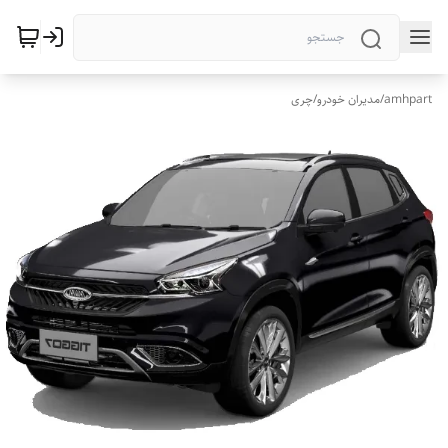
amhpart
/
مدیران خودرو
/
چری