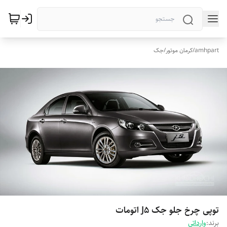
amhpart
/
کرمان موتور
/
جک
توپی چرخ جلو جک J5 اتومات
برند:
وارداتی