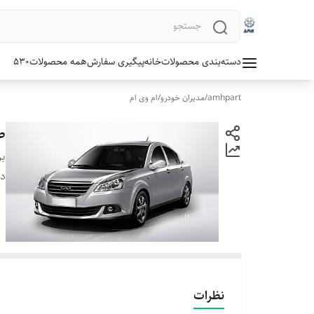
دسته‌بندی محصولات
خانه
پیگیری سفارش
همه محصولات
530
amhpart
/
مدیران خودرو
/
ام وی ام
طب
بر
دس
نظرات