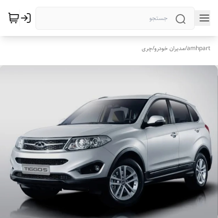
amhpart
/
مدیران خودرو
/
چری