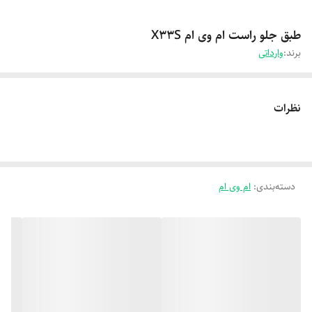
طبق جلو راست ام وی ام X33S
برند:
وارداتی
نظرات
دسته‌بندی
:
ام وی ام