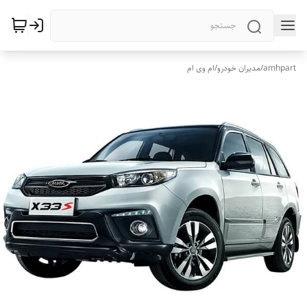
amhpart
/
مدیران خودرو
/
ام وی ام