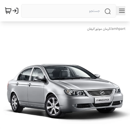
amhpart
/
کرمان موتور
/
لیفان