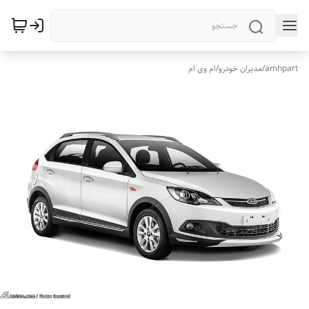
amhpart
/
مدیران خودرو
/
ام وی ام