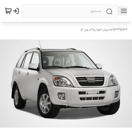
amhpart
/
مدیران خودرو
/
ام وی ام