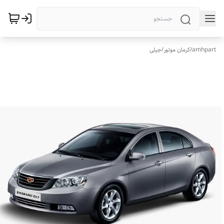
amhpart
/
کرمان موتور
/
جیلی