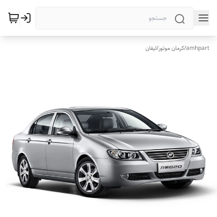
amhpart
/
کرمان موتور
/
لیفان