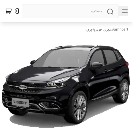
amhpart
/
مدیران خودرو
/
چری